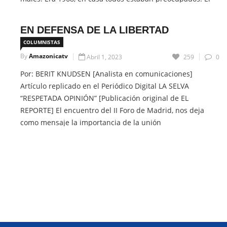
general Juan Velasco había dado un golpe militar de
estado, iniciando una […]
EN DEFENSA DE LA LIBERTAD
COLUMNISTAS
CONTINUE READING
By
Amazonicatv
Abril 1, 2023
259
0
Por: BERIT KNUDSEN [Analista en comunicaciones]
Artículo replicado en el Periódico Digital LA SELVA
“RESPETADA OPINIÓN” [Publicación original de EL
REPORTE] El encuentro del II Foro de Madrid, nos deja
como mensaje la importancia de la unión
Latinoamericana para defender la “Libertad” de nuestras
naciones. Esa libertad que es la esencia de la capacidad
humana […]
CONTINUE READING