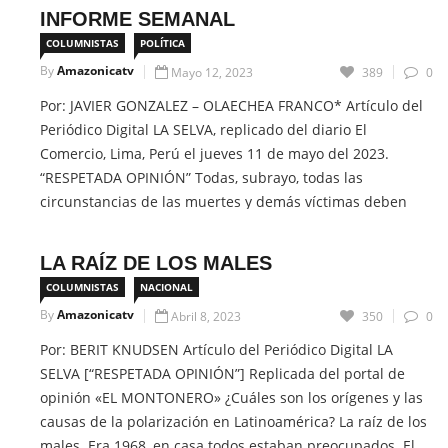
sostienen que tanto el actual embajador de Cuba en […]
INFORME SEMANAL
COLUMNISTAS
POLÍTICA
CONTINUE READING
By
Amazonicatv
Mayo 12, 2023
389
0
Por: JAVIER GONZALEZ – OLAECHEA FRANCO* Artículo del
Periódico Digital LA SELVA, replicado del diario El
Comercio, Lima, Perú el jueves 11 de mayo del 2023.
“RESPETADA OPINIÓN” Todas, subrayo, todas las
circunstancias de las muertes y demás víctimas deben
investigarse, individualizarse y debe sancionarse a los
responsables según la ley. Dicho esto, el informe […]
LA RAÍZ DE LOS MALES
COLUMNISTAS
NACIONAL
CONTINUE READING
By
Amazonicatv
Abril 8, 2023
350
0
Por: BERIT KNUDSEN Artículo del Periódico Digital LA
SELVA [“RESPETADA OPINIÓN”] Replicada del portal de
opinión «EL MONTONERO» ¿Cuáles son los orígenes y las
causas de la polarización en Latinoamérica? La raíz de los
males. Era 1968, en casa todos estaban preocupados. El