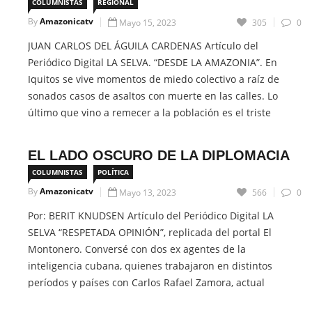
COLUMNISTAS
REGIONAL
By
Amazonicatv
Mayo 15, 2023
305
0
JUAN CARLOS DEL ÁGUILA CARDENAS Artículo del
Periódico Digital LA SELVA. “DESDE LA AMAZONIA”. En
Iquitos se vive momentos de miedo colectivo a raíz de
sonados casos de asaltos con muerte en las calles. Lo
último que vino a remecer a la población es el triste
episodio de un infante de apenas 11 meses, víctima […]
EL LADO OSCURO DE LA DIPLOMACIA
CONTINUE READING
COLUMNISTAS
POLÍTICA
By
Amazonicatv
Mayo 13, 2023
566
0
Por: BERIT KNUDSEN Artículo del Periódico Digital LA
SELVA “RESPETADA OPINIÓN”, replicada del portal El
Montonero. Conversé con dos ex agentes de la
inteligencia cubana, quienes trabajaron en distintos
períodos y países con Carlos Rafael Zamora, actual
embajador de Cuba en Perú. Ambos ex altos oficiales