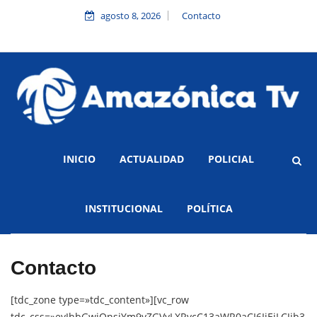
agosto 8, 2026
Contacto
INICIO
ACTUALIDAD
POLICIAL
INSTITUCIONAL
POLÍTICA
Contacto
[tdc_zone type=»tdc_content»][vc_row
tdc_css=»eyJhbGwiOnsiYm9yZGVyLXRvcC13aWR0aCI6IjEiLCJib3