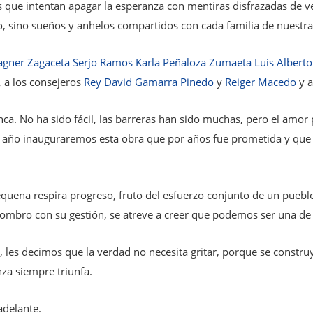
ces que intentan apagar la esperanza con mentiras disfrazadas de
o, sino sueños y anhelos compartidos con cada familia de nuestra 
agner Zagaceta
Serjo Ramos
Karla Peñaloza Zumaeta
Luis Alberto
, a los consejeros
Rey David Gamarra Pinedo
y
Reiger Macedo
y a
nca. No ha sido fácil, las barreras han sido muchas, pero el amo
mo año inauguraremos esta obra que por años fue prometida y que 
quena respira progreso, fruto del esfuerzo conjunto de un pueblo
mbro con su gestión, se atreve a creer que podemos ser una de l
, les decimos que la verdad no necesita gritar, porque se constru
nza siempre triunfa.
adelante.