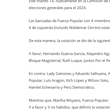
Este martes 14, nuevamente en la Comisión de C
elecciones generales para el 2024.
Las bancadas de Fuerza Popular con 4 miembros 
4 de izquierda (incluido Waldemar Cerrón) votar
De esta manera, la votación se dio de la siguie
A favor; Hernando Guerra García, Alejandro Agui
Bloque Magisterial; Ruth Luque, Juntos Por el P
En contra: Lady Camones y Eduardo Salhuana, Al
Popular; Luís Aragón, Ilich López y Wilson Soto,
Hamlet Echevarría y Perú Democrático.
Mientras que, Martha Moyano, Fuerza Popular; 
9 a favor y 3 no habidos, que definió la votació