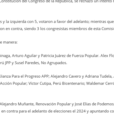
onstitución del Congreso de la República, se rechazó un intento
y la izquierda con 5, votaron a favor del adelanto; mientras que
on en contra, siendo 3 los congresistas miembros de esta Comisi
nte manera:
naga, Arturo Aguilar y Patricia Juárez de Fuerza Popular. Alex Fl
erú JPP y Susel Paredes, No Agrupados.
ianza Para el Progreso APP; Alejandro Cavero y Adriana Tudela, 
 Acción Popular; Víctor Cutipa, Perú Bicentenario; Waldemar Cerró
Alejandro Muñante, Renovación Popular y José Elías de Podemos,
n en contra para el adelanto de elecciones el 2024 y apuntando co