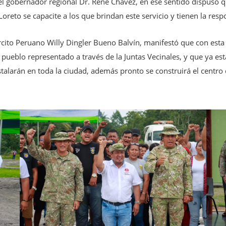
l gobernador regional Dr. René Chávez, en ese sentido dispuso q
reto se capacite a los que brindan este servicio y tienen la resp
ito Peruano Willy Dingler Bueno Balvín, manifestó que con esta p
l pueblo representado a través de la Juntas Vecinales, y que ya e
nstalarán en toda la ciudad, además pronto se construirá el cent