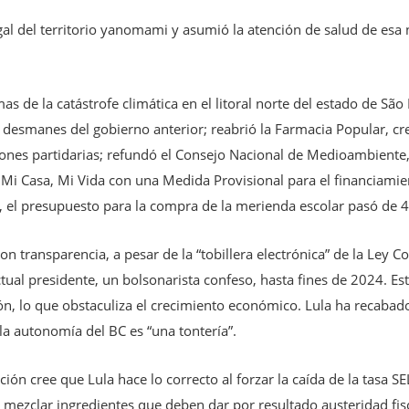
egal del territorio yanomami y asumió la atención de salud de esa
mas de la catástrofe climática en el litoral norte del estado de São
desmanes del gobierno anterior; reabrió la Farmacia Popular, creó
iones partidarias; refundó el Consejo Nacional de Medioambiente,
 Mi Casa, Mi Vida con una Medida Provisional para el financiami
o, el presupuesto para la compra de la merienda escolar pasó de 4
on transparencia, a pesar de la “tobillera electrónica” de la Ley
ual presidente, un bolsonarista confeso, hasta fines de 2024. Est
ción, lo que obstaculiza el crecimiento económico. Lula ha recabad
 la autonomía del BC es “una tontería”.
ción cree que Lula hace lo correcto al forzar la caída de la tasa 
al mezclar ingredientes que deben dar por resultado austeridad fi