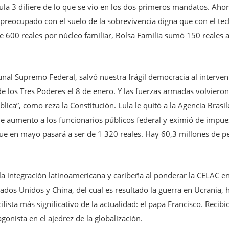
la 3 difiere de lo que se vio en los dos primeros mandatos. Ahor
preocupado con el suelo de la sobrevivencia digna que con el tech
 600 reales por núcleo familiar, Bolsa Familia sumó 150 reales a
unal Supremo Federal, salvó nuestra frágil democracia al interveni
a de los Tres Poderes el 8 de enero. Y las fuerzas armadas volvier
ica”, como reza la Constitución. Lula le quitó a la Agencia Brasile
% de aumento a los funcionarios públicos federal y eximió de imp
que en mayo pasará a ser de 1 320 reales. Hay 60,3 millones de 
do la integración latinoamericana y caribeña al ponderar la CELAC e
Estados Unidos y China, del cual es resultado la guerra en Ucrania, 
ifista más significativo de la actualidad: el papa Francisco. Recib
gonista en el ajedrez de la globalización.